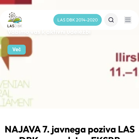
LAS DBK 2014-2020
Vabimo vas k aktivni udeležbi
Več
NAJAVA 7. javnega poziva LAS