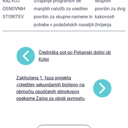
RAZVOJ
izvajanje programov ter
skupnih
OSNOVNIH
manjših naložb za ureditev
površin za dvig
STORITEV
površin za skupne namene in
kakovosti
potrebe v podeželskih naseljih
življenja
Čredniška pot po Poljanski dolini ob
Kolpi
Zaključena 1. faza projekta
»Ureditev sekundarnih biotipov na
območju opuščenih glinokopov
opekarne Zalog za obisk javnosti«