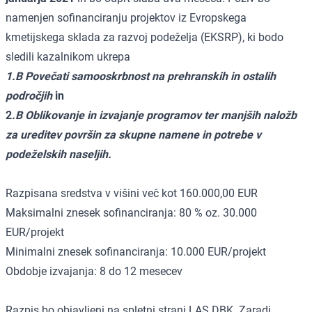
namenjen sofinanciranju projektov iz Evropskega
kmetijskega sklada za razvoj podeželja (EKSRP), ki bodo
sledili kazalnikom ukrepa
1.B Povečati samooskrbnost na prehranskih in ostalih
področjih
in
2
.B Oblikovanje in izvajanje programov ter manjših naložb
za ureditev površin za skupne namene in potrebe v
podeželskih naseljih.
Razpisana sredstva v višini več kot 160.000,00 EUR
Maksimalni znesek sofinanciranja: 80 % oz. 30.000
EUR/projekt
Minimalni znesek sofinanciranja: 10.000 EUR/projekt
Obdobje izvajanja: 8 do 12 mesecev
Razpis bo objavljeni na spletni strani LAS DBK. Zaradi