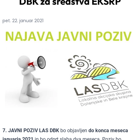
DBK za sredstva EKSRP
pet. 22. januar 2021
7. JAVNI POZIV LAS DBK
bo
objavljen
do konca meseca
januarja 2021
in bo odprt slaba dva meseca. Poziv bo