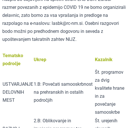
razmer povezanih z epidemijo COVID 19 ne bomo organizirali
delavnic, zato bomo za vsa vprašanja in predloge na
razpolago na e-naslovu:
lasbk@rc-nm.si
. Osebni razgovori
bodo možni po predhodnem dogovoru in seveda z
upoštevanjem takratnih zahtev NIJZ.
Tematsko
Ukrep
Kazalnik
področje
Št. programov
za dvig
USTVARJANJE
1.B: Povečati samooskrbnost
kvalitete hrane
DELOVNIH
na prehranskih in ostalih
in za
MEST
področjih
povečanje
samooskrbe
2.B: Oblikovanje in
Št. urejenih