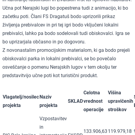
Učna pot Nerajski lugi bo popestrena tudi z animacijo, ki bo
začetku poti. Člani FS Dragatuš bodo uprizorili prikaz
življenja prebivalcev in pri tej igri bodo vključeni lokalni
prebivalci, lahko pa bodo sodelovali tudi obiskovalci. Igra se
bo uprizarjala občasno in po dogovoru.
Z novonastalim promocijskim materialom, ki ga bodo prejeli
obiskovalci parka in lokalni prebivalci, se bo povečalo
osveščanje o pomenu Nerajskih lugov v tem okolju ter
predstavitvijo učne poti kot turistični produkt.
Celotna
Višina
Vlagatelj/nosilec
Naziv
SKLAD
vrednost
upravičenih
projekta
projekta
operacije
stroškov
Vzpostavitev
in
133.906,63
119.979,18