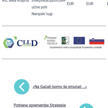
RIC Bela krajina
interpretacija
EKSRP
EUR
EUR
učne poti
Nerajski lugi
»Na Gačah bomo še smučali …«
Potrjene spremembe Strategije