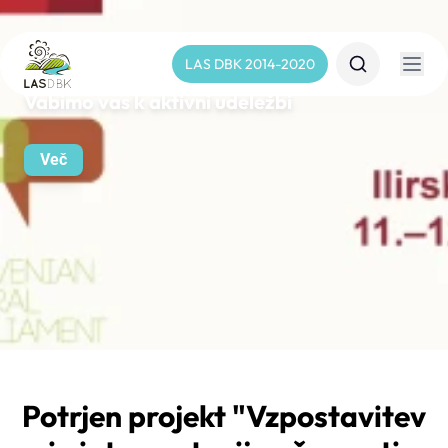
LAS DBK 2014-2020
Vabimo vas k aktivni udeležbi
Več
Potrjen projekt "Vzpostavitev