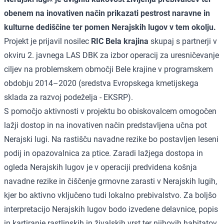
obenem na inovativen način prikazati pestrost naravne in
kulturne dediščine ter pomen Nerajskih lugov v tem okolju.
Projekt je prijavil nosilec
RIC Bela krajina
skupaj s partnerji v
okviru
2. javnega LAS DBK
za izbor operacij za uresničevanje
ciljev na problemskem območji Bele krajine v programskem
obdobju 2014–2020 (sredstva Evropskega kmetijskega
sklada za razvoj podeželja - EKSRP).
S pomočjo aktivnosti v projektu bo obiskovalcem omogočen
lažji dostop in na inovativen način predstavljena učna pot
Nerajski lugi. Na rastišču navadne rezike bo postavljen leseni
podij in opazovalnica za ptice. Zaradi lažjega dostopa in
ogleda Nerajskih lugov je v operaciji predvidena košnja
navadne rezike in čiščenje grmovne zarasti v Nerajskih lugih,
kjer bo aktivno vključeno tudi lokalno prebivalstvo. Za boljšo
interpretacijo Nerajskih lugov bodo izvedene delavnice, popis
in kartiranje rastlinskih in živalskih vrst ter njihovih habitatov.