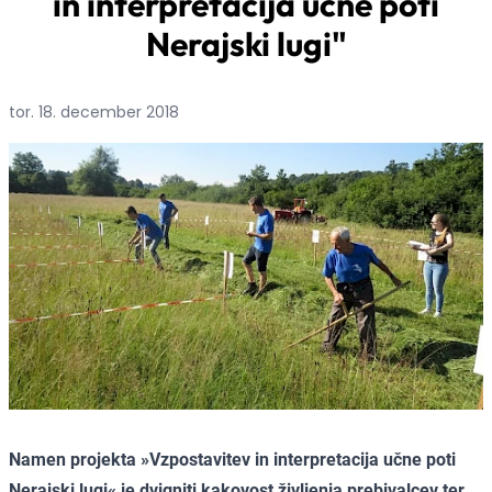
in interpretacija učne poti
Nerajski lugi"
tor. 18. december 2018
Namen projekta »Vzpostavitev in interpretacija učne poti
Nerajski lugi« je dvigniti kakovost življenja prebivalcev ter