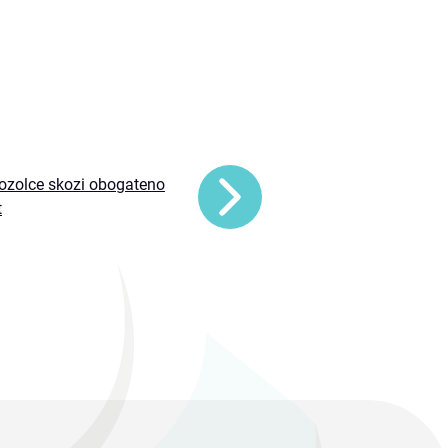
kozolce skozi obogateno
t