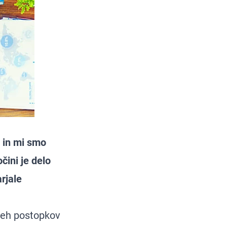
a in mi smo
čini je delo
rjale
vseh postopkov