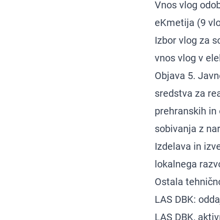
Vnos vlog odob
eKmetija (9 vlo
Izbor vlog za s
vnos vlog v el
Objava 5. Javn
sredstva za re
prehranskih in 
sobivanja z na
Izdelava in iz
lokalnega razvo
Ostala tehničn
LAS DBK: oddaj
LAS DBK, aktiv