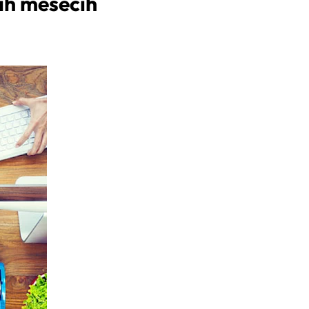
čih mesecih