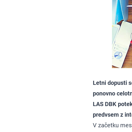
Letni dopusti s
ponovno celotna
LAS DBK poteka
predvsem z in
V začetku mese