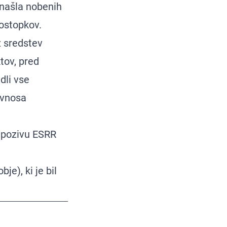
 našla nobenih
postopkov.
z sredstev
tov, pred
dli vse
 vnosa
 pozivu ESRR
e), ki je bil