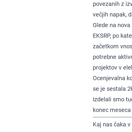
povezanih z iz
večjih napak, d
Glede na nova p
EKSRP, po kate
začetkom vnosa
potrebne aktiv
projektov v ele
Ocenjevalna ko
se je sestala 2
Izdelali smo t
konec meseca a
Kaj nas čaka v