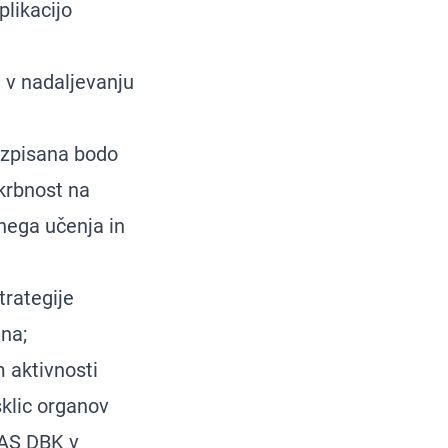
likacijo
n v nadaljevanju
azpisana bodo
skrbnost na
enega učenja in
rategije
ina;
 aktivnosti
klic organov
LAS DBK v