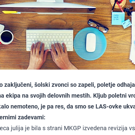
o zaključeni, šolski zvonci so zapeli, poletje odhaj
 ekipa na svojih delovnih mestih. Kljub poletni vro
lo nemoteno, je pa res, da smo se LAS-ovke ukva
ternimi zadevami:
ca julija je bila s strani MKGP izvedena revizija 