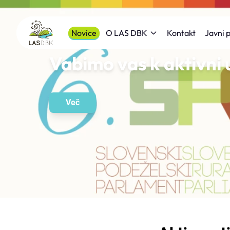
Novice
Kontakt
O LAS DBK
Javni p
Vabimo vas k aktivni 
Več