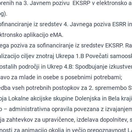
renih na 3. Javnem pozivu EKSRP v elektronsko ap
g).
ofinanciranje iz sredstev 4. Javnega poziva ESRR i
ektronsko aplikacijo eMA.
ega poziva za sofinanciranje iz sredstev EKSRP. R
alizacijo ciljev znotraj Ukrepa 1.B Povečati samoo
ostalih področji in Ukrep 4.B: Spodbujanje izkustv
ravo za mlade in osebe s posebnimi potrebami;
vedba vseh potrebnih postopkov za 2. spremembo St
ja Lokalne akcijske skupine Dolenjska in Bela kraj
o – administrativna opravila povezana z izvajanjem
a zahtevkov za upravičence, izdelava dopolnitev, s
nosti za animacijo okolja in večjo prepoznavnost 