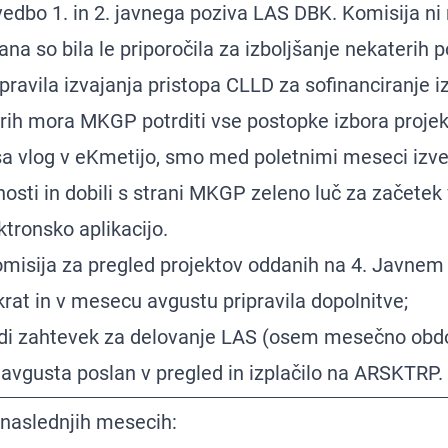
vedbo 1. in 2. javnega poziva LAS DBK. Komisija ni
ana so bila le priporočila za izboljšanje nekaterih 
ravila izvajanja pristopa CLLD za sofinanciranje i
rih mora MKGP potrditi vse postopke izbora projek
 vlog v eKmetijo, smo med poletnimi meseci izve
nosti in dobili s strani MKGP zeleno luč za začetek
ktronsko aplikacijo.
misija za pregled projektov oddanih na 4. Javnem
krat in v mesecu avgustu pripravila dopolnitve;
udi zahtevek za delovanje LAS (osem mesečno obdobj
vgusta poslan v pregled in izplačilo na ARSKTRP.
 naslednjih mesecih: