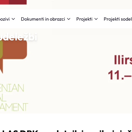
Projekti sode
ozivi
Dokumenti in obrazci
Projekti
udeležbi