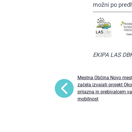
možni po pred
EKIPA LAS DB
Mestna Občina Novo mest
začela izvajati projekt Oko
prijazna in prebivalcem v
mobilnost