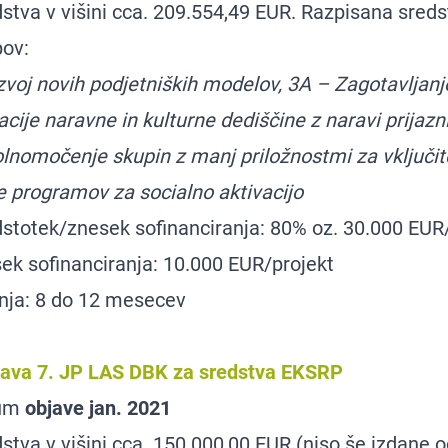
stva v višini cca. 209.554,49 EUR. Razpisana sreds
pov:
voj novih podjetniških modelov, 3A – Zagotavljan
acije naravne in kulturne dediščine z naravi prijaz
lnomočenje skupin z manj priložnostmi za vključit
je programov za socialno aktivacijo
totek/znesek sofinanciranja: 80% oz. 30.000 EUR/
ek sofinanciranja: 10.000 EUR/projekt
nja: 8 do 12 mesecev
java 7. JP LAS DBK za sredstva EKSRP
tum
objave jan. 2021
stva v višini cca. 150.000,00 EUR (niso še izdane 