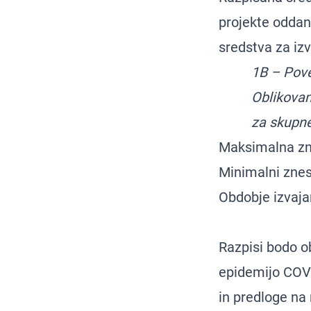
projekte oddan
sredstva za iz
1B – Pove
Oblikovan
za skupne
Maksimalna zne
Minimalni znes
Obdobje izvaja
Razpisi bodo o
epidemijo COVI
in predloge na