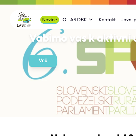
Novice
Kontakt
O LAS DBK
Javni p
Vabimo vas k aktivni 
Več