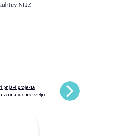
zahtev NIJZ.
i prijavi projekta
a veriga na podeželju