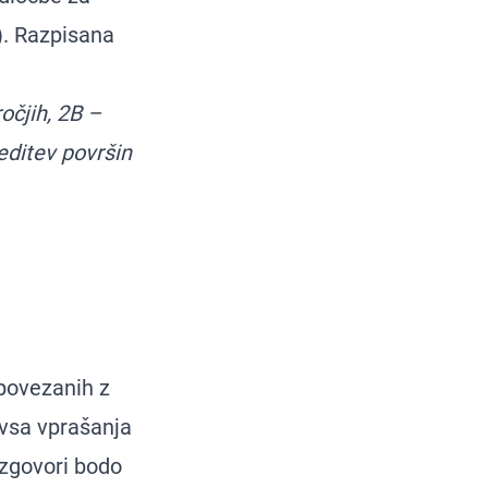
). Razpisana
očjih, 2B –
editev površin
 povezanih z
 vsa vprašanja
azgovori bodo