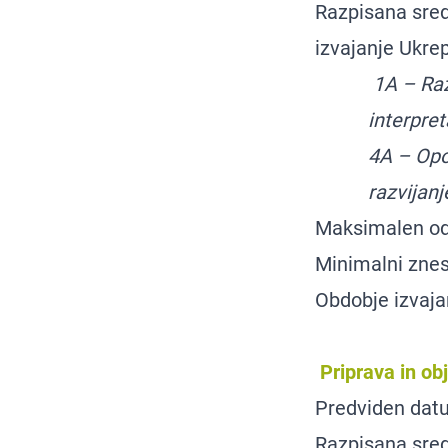
Razpisana sred
izvajanje Ukre
1A – Raz
interpret
4A – Opo
razvijan
Maksimalen ods
Minimalni znes
Obdobje izvaja
Priprava in ob
Predviden da
Razpisana sred