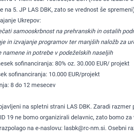
e na 5. JP LAS DBK, zato se vrednost še spremeni
vajanje Ukrepov:
čati samooskrbnost na prehranskih in ostalih podr
je in izvajanje programov ter manjših naložb za ur
 namene in potrebe v podeželskih naseljih
sek sofinanciranja: 80% oz. 30.000 EUR/ projekt
ek sofinanciranja: 10.000 EUR/projekt
nja: 8 do 12 mesecev
bjavljeni na spletni strani LAS DBK. Zaradi razmer
D 19 ne bomo organizirali delavnic, zato bomo za
 razpolago na e-naslovu:
lasbk@rc-nm.si
. Osebni r