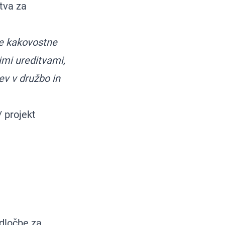
tva za
je kakovostne
nimi ureditvami,
ev v družbo in
 projekt
odločbe za