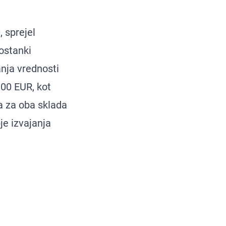
 sprejel
ostanki
anja vrednosti
,00 EUR, kot
a za oba sklada
e izvajanja