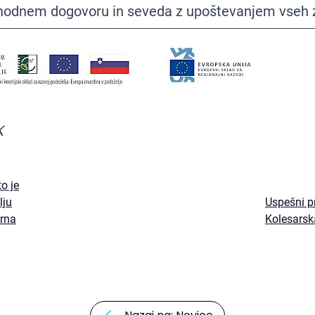
hodnem dogovoru in seveda z upoštevanjem vseh 
K
o je
lju
Uspešni pr
arna
Kolesarsk