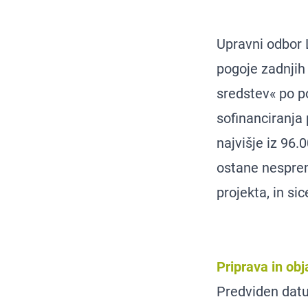
Upravni odbor 
pogoje zadnjih
sredstev« po p
sofinanciranja 
najvišje iz 96
ostane nesprem
projekta, in si
Priprava in ob
Predviden da