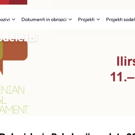
Projekti sode
ozivi
Dokumenti in obrazci
Projekti
udeležbi