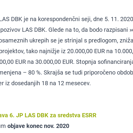
LAS DBK je na korespondenčni seji, dne 5. 11. 2020,
 pozivov LAS DBK. Glede na to, da bodo razpisani »
osameznih ukrepih se je strinjal s predlogom, zniž
projektov, tako najnižje iz 20.000,00 EUR na 10.000
.000,00 EUR na 30.000,00 EUR. Stopnja sofinanciranj
enjena – 80 %. Skrajša se tudi priporočeno obdobj
cer iz dosedanjih 18 na 12 mesecev.
java 6. JP LAS DBK za sredstva ESRR
tum
objave konec nov. 2020