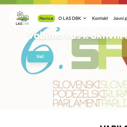
Novice
Kontakt
O LAS DBK
Javni p
Vabimo vas k aktivni 
Več