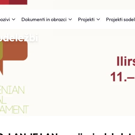
Projekti sode
ozivi
Dokumenti in obrazci
Projekti
udeležbi