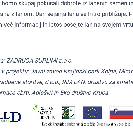
 bomo skupaj pokušali dobrote iz lanenih semen in 
ana z lanom. Dan sejanja lanu se hitro približuje. P
več informacij in letos posejte lan na svojem vrtu a
ta: ZADRUGA SUPLIMI z.o.o.
i v projektu: Javni zavod Krajinski park Kolpa, Mirab
radbene storitve, d.o.o., RIM LAN, društvo za kmetij
omače obrti, Adlešiči in Eko društvo Krupa