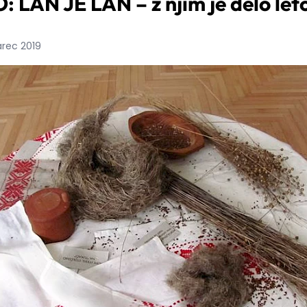
 LAN JE LAN – z njim je delo let
arec 2019