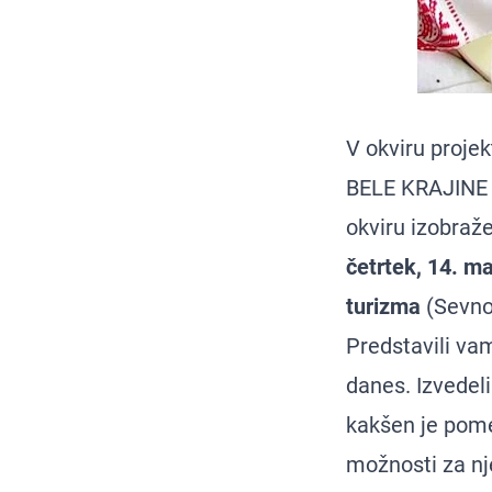
V okviru pro
BELE KRAJINE 
okviru izobraž
četrtek, 14. ma
turizma
(Sevno 
Predstavili vam
danes. Izvedeli
kakšen je pome
možnosti za nj