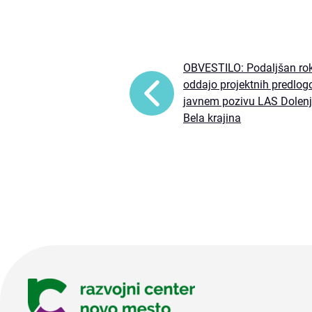
OBVESTILO: Podaljšan ro
oddajo projektnih predlog
javnem pozivu LAS Dolenj
Bela krajina