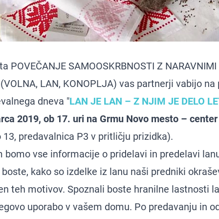
jekta POVEČANJE SAMOOSKRBNOSTI Z NARAVNIMI
(VOLNA, LAN, KONOPLJA) vas partnerji vabijo na 
evalnega dneva "
LAN JE LAN – Z NJIM JE DELO LE
rca 2019, ob 17. uri
na Grmu Novo mesto – center 
13, predavalnica P3 v pritličju prizidka).
 bomo vse informacije o pridelavi in predelavi lan
 boste, kako so izdelke iz lanu naši predniki okrašev
n teh motivov. Spoznali boste hranilne lastnosti la
egovo uporabo v vašem domu. Po predavanju in o