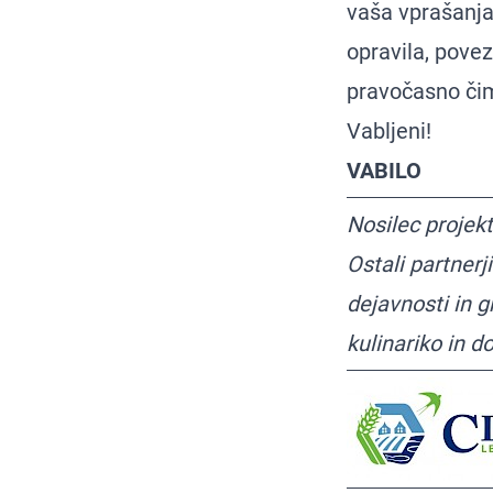
vaša vprašanja
opravila, povez
pravočasno čim 
Vabljeni!
VABILO
Nosilec projek
Ostali partnerj
dejavnosti in g
kulinariko in d