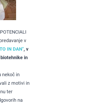
 POTENCIALI
predavanje v
TO IN DAN"
, v
biotehnike in
u nekoč in
ali z motivi in
nu ter
dgovorih na