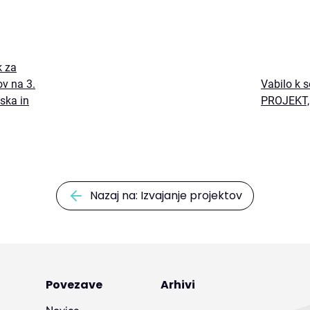
k za
ov na 3.
Vabilo k 
ska in
PROJEKT,
Nazaj na: Izvajanje projektov
Povezave
Arhivi
Novice