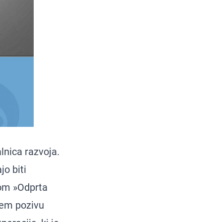
nica razvoja.
jo biti
vom »Odprta
vnem pozivu