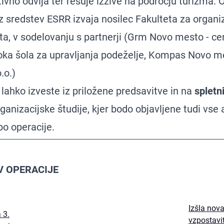
ivno odvija ter rešuje izzive na področju turizma. Op
z sredstev ESRR izvaja nosilec Fakulteta za organiz
a, v sodelovanju s partnerji (Grm Novo mesto - ce
soka šola za upravljanja podeželje, Kompas Novo me
.o.)
 lahko izveste iz priložene predsavitve in na
spletni
ganizacijske študije, kjer bodo objavljene tudi vse
bo operacije.
V OPERACIJE
Izšla nov
 3.
vzpostavi