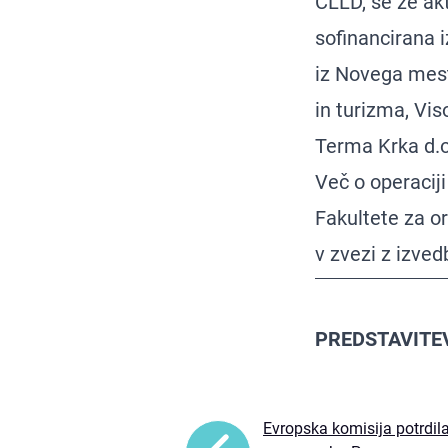
CLLD, se že akt
sofinancirana i
iz Novega mest
in turizma, Vi
Terma Krka d.o
Več o operaciji
Fakultete za or
v zvezi z izved
PREDSTAVITE
Evropska komisija potrdila