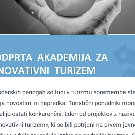
darskih panogah so tudi v turizmu spremembe stal
ja novostim, ni napredka. Turistični ponudniki mora
želijo ostati konkurenčni. Eden od projektov z nazi
ovativni turizem«, ki so bili potrjeni na prvem ja