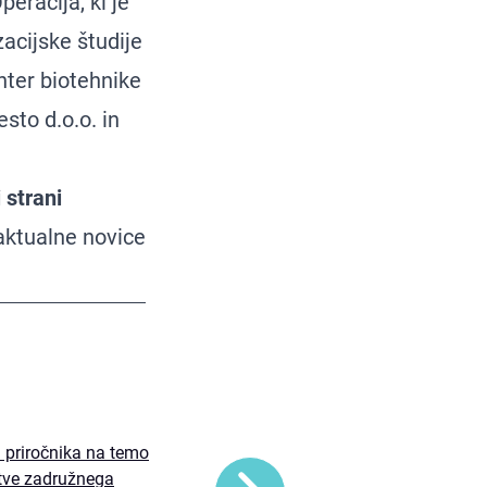
eracija, ki je
acijske študije
nter biotehnike
sto d.o.o. in
 strani
 aktualne novice
a priročnika na temo
tve zadružnega