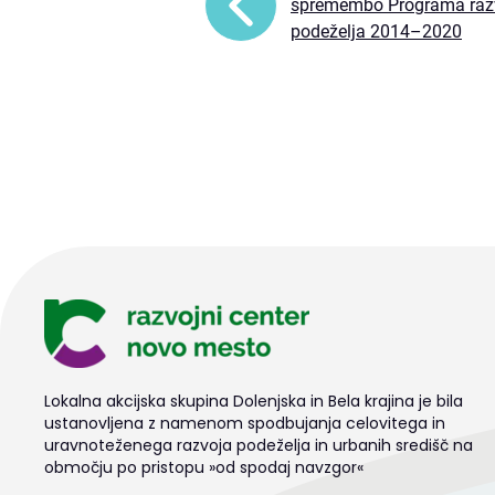
spremembo Programa raz
podeželja 2014–2020
Lokalna akcijska skupina Dolenjska in Bela krajina je bila
ustanovljena z namenom spodbujanja celovitega in
uravnoteženega razvoja podeželja in urbanih središč na
območju po pristopu »od spodaj navzgor«