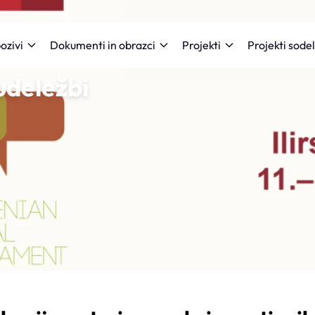
Projekti sode
ozivi
Dokumenti in obrazci
Projekti
udeležbi