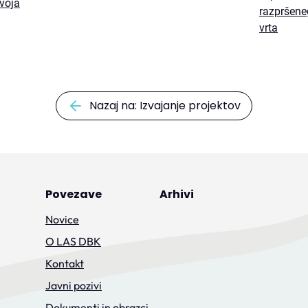
voja
razpršene
vrta
Nazaj na: Izvajanje projektov
Povezave
Arhivi
Novice
O LAS DBK
Kontakt
Javni pozivi
Dokumenti in obrazci