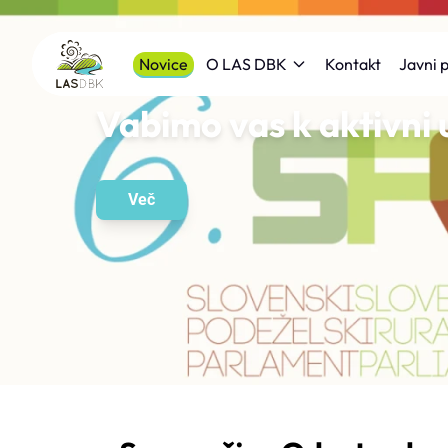
Novice
Kontakt
O LAS DBK
Javni p
Vabimo vas k aktivni 
Več