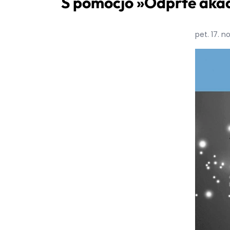
S pomočjo »Odprte akade
pet. 17. 