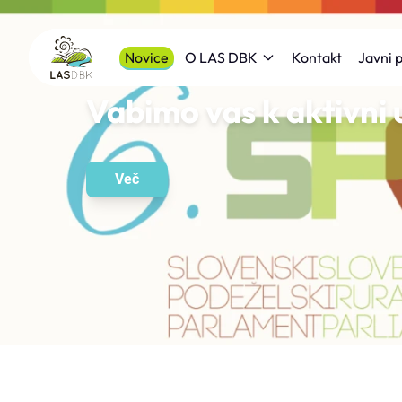
Novice
Kontakt
O LAS DBK
Javni p
Vabimo vas k aktivni 
Več