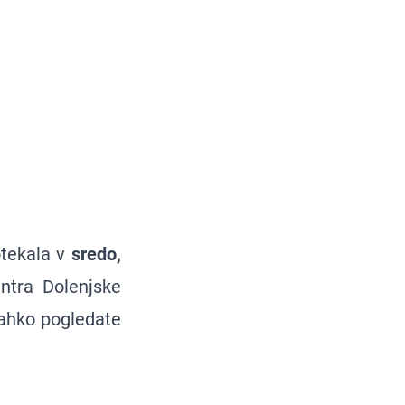
otekala v
sredo,
ntra Dolenjske
 lahko pogledate