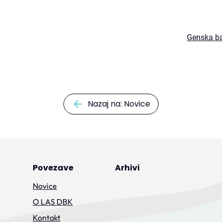
Genska ba
Nazaj na: Novice
Povezave
Arhivi
Novice
O LAS DBK
Kontakt