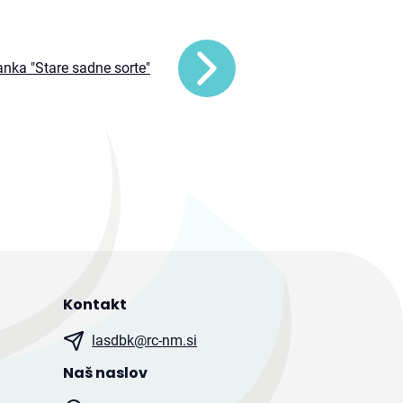
nka "Stare sadne sorte"
Kontakt
lasdbk@rc-nm.si
Naš naslov