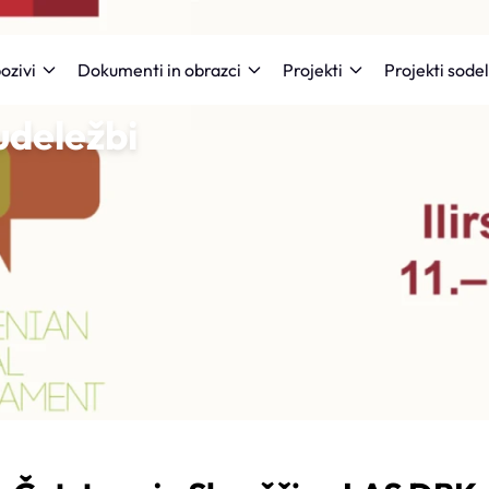
Projekti sode
ozivi
Dokumenti in obrazci
Projekti
udeležbi