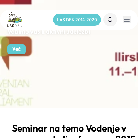
LAS DBK 2014-2020
Vabimo vas k aktivni udeležbi
Več
Seminar na temo Vodenje v